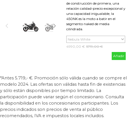
de construcción de primera, una
relación calidad-precio excepcional y
una capacidad inigualable, la
450NK es la moto a batir en el
segmento naked de media
cilindrada.
4990,00 €
Precio sin descuento
5719,00 €
Añadir
*Antes 5.719,- €. Promoción sólo válida cuando se compre el
modelo 2024. Las ofertas son válidas hasta fin de existencias
y sólo están disponibles por tiempo limitado. La
participación puede variar según el concesionario. Consulta
la disponibilidad en los concesionarios participantes. Los
precios indicados son precios de venta al público
recomendados, IVA e impuestos locales incluidos.