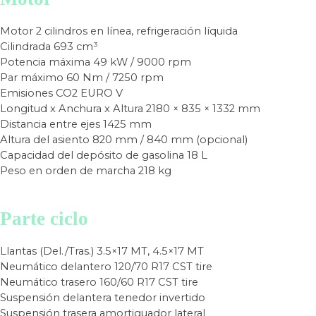
Motor
2 cilindros en línea, refrigeración líquida
Cilindrada
693 cm³
Potencia máxima
49 kW / 9000 rpm
Par máximo
60 Nm / 7250 rpm
Emisiones CO2
EURO V
Longitud x Anchura x Altura
2180 × 835 × 1332 mm
Distancia entre ejes
1425 mm
Altura del asiento
820 mm / 840 mm (opcional)
Capacidad del depósito de gasolina
18 L
Peso en orden de marcha
218 kg
Parte ciclo
Llantas (Del./Tras.)
3.5×17 MT, 4.5×17 MT
Neumático delantero
120/70 R17 CST tire
Neumático trasero
160/60 R17 CST tire
Suspensión delantera
tenedor invertido
Suspensión trasera
amortiguador lateral