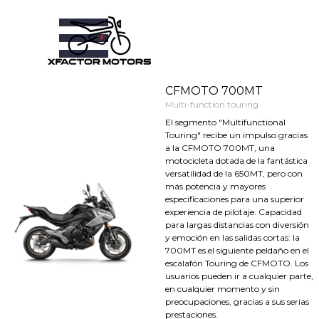
Vaya al Contenido
Saltar menú
CFMOTO 700MT
Multi-function touring
El segmento "Multifunctional
Touring" recibe un impulso gracias
a la CFMOTO 700MT, una
motocicleta dotada de la fantástica
versatilidad de la 650MT, pero con
más potencia y mayores
especificaciones para una superior
experiencia de pilotaje. Capacidad
para largas distancias con diversión
y emoción en las salidas cortas: la
700MT es el siguiente peldaño en el
escalafón Touring de CFMOTO. Los
usuarios pueden ir a cualquier parte,
en cualquier momento y sin
preocupaciones, gracias a sus serias
prestaciones.