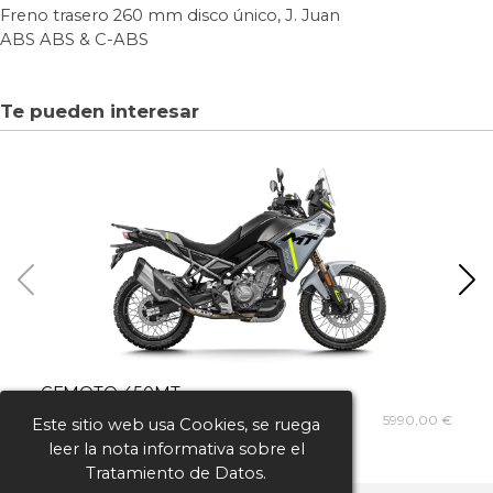
Freno trasero
260 mm disco único, J. Juan
ABS
ABS & C-ABS
Te pueden interesar
CFMOTO 450MT
C
5990,00 €
Este sitio web usa Cookies, se ruega
leer la nota informativa sobre el
Tratamiento de Datos.