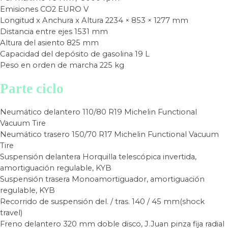
Emisiones CO2
EURO V
Longitud x Anchura x Altura
2234 × 853 × 1277 mm
Distancia entre ejes
1531 mm
Altura del asiento
825 mm
Capacidad del depósito de gasolina
19 L
Peso en orden de marcha
225 kg
Parte ciclo
Neumático delantero
110/80 R19 Michelin Functional
Vacuum Tire
Neumático trasero
150/70 R17 Michelin Functional Vacuum
Tire
Suspensión delantera
Horquilla telescópica invertida,
amortiguación regulable, KYB
Suspensión trasera
Monoamortiguador, amortiguación
regulable, KYB
Recorrido de suspensión del. / tras.
140 / 45 mm(shock
travel)
Freno delantero
320 mm doble disco, J.Juan
pinza fija radial