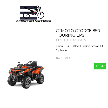
Vaya al Contenido
Saltar menú
CFMOTO CFORCE 850
TOURING EPS
CFMOTO GAMA ATV
Hom. T-3 800cc. Bicilíndrico 4T EFI
2 plazas
11495,00 €
Añadir