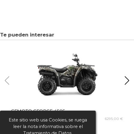
Te pueden interesar
CFMOTO CFORCE 450S
C
6295,00 €
Este sitio web usa Cookies, se ruega
leer la nota informativa sobre el
Tratamiento de Datos.