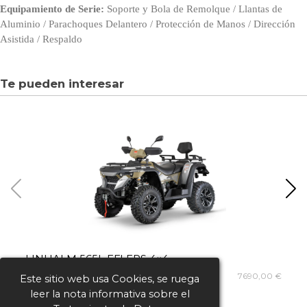
Equipamiento de Serie:
Soporte y Bola de Remolque / Llantas de
Aluminio / Parachoques Delantero / Protección de Manos / Dirección
Asistida / Respaldo
Te pueden interesar
LINHAI M 565L EFI EPS 4×4
L
7690,00 €
Este sitio web usa Cookies, se ruega
leer la nota informativa sobre el