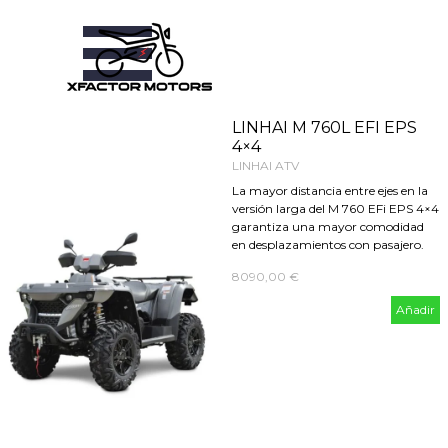
Vaya al Contenido
Saltar menú
LINHAI M 760L EFI EPS
4×4
LINHAI ATV
La mayor distancia entre ejes en la
versión larga del M 760 EFi EPS 4×4
garantiza una mayor comodidad
en desplazamientos con pasajero.
8090,00 €
Añadir